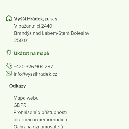
Vyšší Hrádek, p. s. s.
V bažantnici 2440
Brandýs nad Labem-Stará Boleslav
250 01
Ukázat na mapě
+420 326 904 287
info@vyssihradek.cz
Odkazy
Mapa webu
GDPR
Prohlášení o přístupnosti
Informační memorandium
Ochrana oznamovatelů