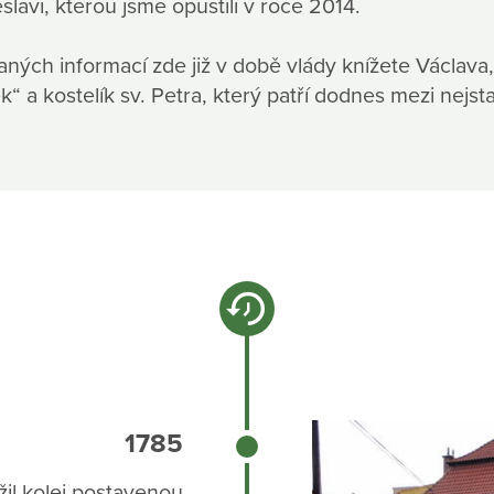
lavi, kterou jsme opustili v roce 2014.
ých informací zde již v době vlády knížete Václava, t
k“ a kostelík sv. Petra, který patří dodnes mezi nejst
1785
žil kolej postavenou