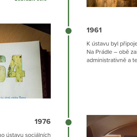
ek se změnil v Ústav
 pro nevidomé ženy.
do r. 1966, zůstávají
 zde pracovaly až do
1961
roku 1977.
K ústavu byl přip
Na Prádle – obě za
administrativně a 
1976
o ústavu sociálních