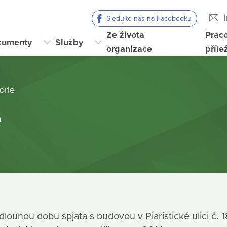
Sledujte nás na Facebooku
Ze života
Prac
kumenty
Služby
organizace
příle
orie
e
 dlouhou dobu spjata s budovou v Piaristické ulici č.