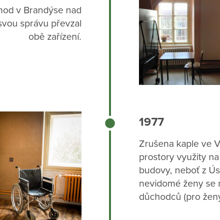
hod v Brandýse nad
svou správu převzal
obě zařízení.
1977
Zrušena kaple ve 
prostory využity na
budovy, neboť z Ús
nevidomé ženy se n
důchodců (pro ženy