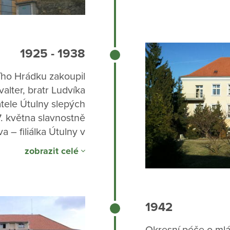
1925 - 1938
ho Hrádku zakoupil
alter, bratr Ludvíka
atele Útulny slepých
7. května slavnostně
 – filiálka Útulny v
o 40 dívek, o které
zobrazit celé
é sestry. Smrtí pana
 slavná éra zařízení
vidomé dívky končí.
1942