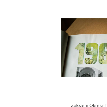
útulek slepých dív
sociální péče
Vedoucími, a to až 
řádové sestry, které
Založení Okresníh