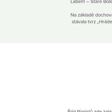
Labem – Staré Boles
Na základě dochovan
stávala tvrz „Hráde
Řád Piaristů zde zalo