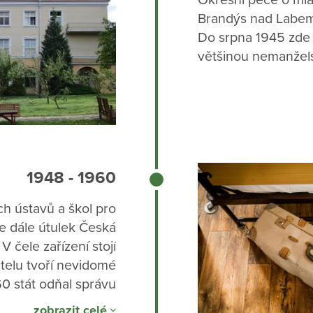
Okresní péče o mlád
Brandýs nad Labem 
Do srpna 1945 zde
většinou nemanžels
1948 - 1960
ch ústavů a škol pro
 dále útulek Česká
 V čele zařízení stojí
ntelu tvoří nevidomé
60 stát odňal správu
haritě a Seyvalterův
zobrazit celé