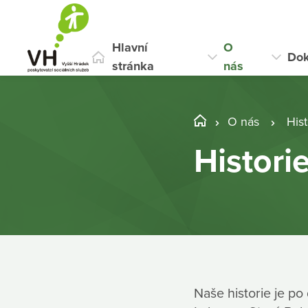
Hlavní
O
Do
stránka
nás
O nás
Hist
Histori
Naše historie je po