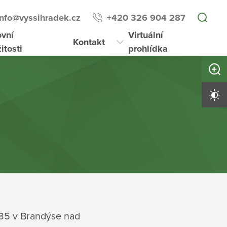
info@vyssihradek.cz
+420 326 904 287
ovní
Virtuální
Kontakt
žitosti
prohlídka
Zvětši
Vysoký 
 185 v Brandýse nad