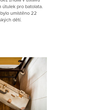
ež zřídila v ústavu
útulek pro batolata.
 bylo umístěno 22
kých dětí.