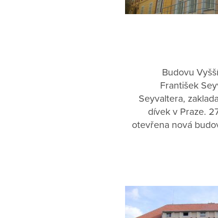
Budovu Vyšší
František Seyv
Seyvaltera, zaklad
dívek v Praze. 2
otevřena nová budova
Praze. Budovu obýval
se staraly řádov
Františka Seyvaltera
pro ne