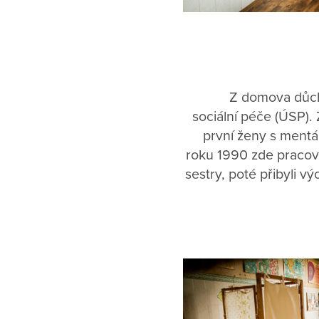
Z domova důch
sociální péče (ÚSP). 
první ženy s mentá
roku 1990 zde pracov
sestry, poté přibyli v
roce 1992 byla při 
organizace 
me