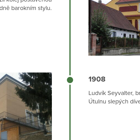
dně barokním stylu.
1908
Ludvík Seyvalter, b
Útulnu slepých dív