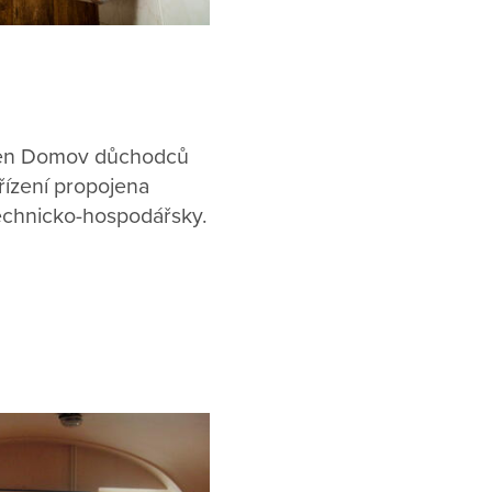
ojen Domov důchodců
řízení propojena
technicko-hospodářsky.