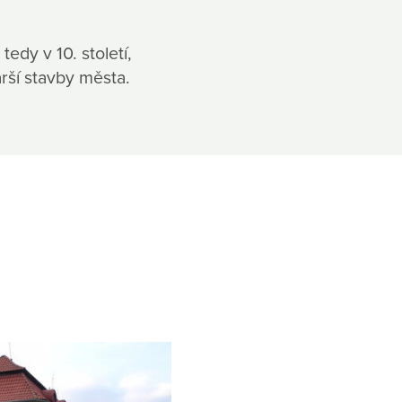
edy v 10. století,
arší stavby města.