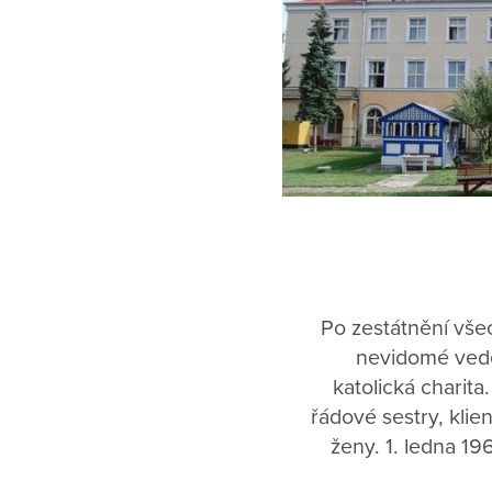
Po zestátnění vše
nevidomé vede
katolická charita.
řádové sestry, klie
ženy. 1. ledna 19
České katolické c