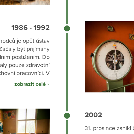
1986 - 1992
odců je opět ústav
Začaly být přijímány
lním postižením. Do
aly pouze zdravotní
ýchovní pracovníci. V
ÚSP založena místní
zobrazit celé
Sdružení pro pomoc
ntálně postiženým.
2002
31. prosince zanikl