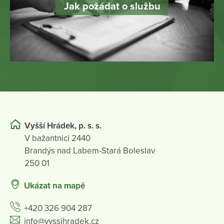
Jak požádat o službu
Vyšší Hrádek, p. s. s.
V bažantnici 2440
Brandýs nad Labem-Stará Boleslav
250 01
Ukázat na mapě
+420 326 904 287
info@vyssihradek.cz