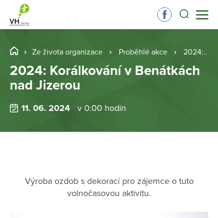
Ze života organizace
Proběhlé akce
2024: Korálkování v Benátkách nad Jizerou
2024: Korálkování v Benátkách
nad Jizerou
11. 06. 2024
v 0:00 hodin
Výroba ozdob s dekorací pro zájemce o tuto
volnočasovou aktivitu.