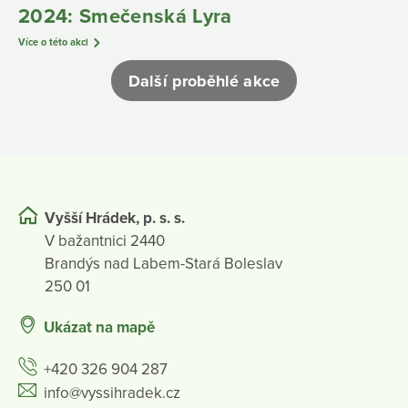
2024: Smečenská Lyra
Více o této akci
Další proběhlé akce
Vyšší Hrádek, p. s. s.
V bažantnici 2440
Brandýs nad Labem-Stará Boleslav
250 01
Ukázat na mapě
+420 326 904 287
info@vyssihradek.cz