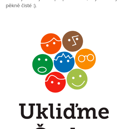
pěkně čisté :).