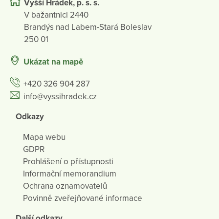
Vyšší Hrádek, p. s. s.
V bažantnici 2440
Brandýs nad Labem-Stará Boleslav
250 01
Ukázat na mapě
+420 326 904 287
info@vyssihradek.cz
Odkazy
Mapa webu
GDPR
Prohlášení o přístupnosti
Informační memorandium
Ochrana oznamovatelů
Povinně zveřejňované informace
Další odkazy