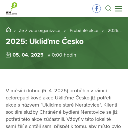
Ze života organizace
Proběhlé akce
2025: Ukliďme Česko
2025: Ukliďme Česko
05. 04. 2025
v 0:00 hodin
V měsíci dubnu (5. 4. 2025) proběhla v rámci
celorepublikové akce Ukliďme Česko již potřetí
akce s názvem "Ukliďme staré Neratovice". Klienti
sociální služby Chráněné bydlení Neratovice se již
potřetí této akce zúčastnili. Vždyť v této lokalitě
sami žijí a chtějí sami přispět k tomu, aby místo bylo