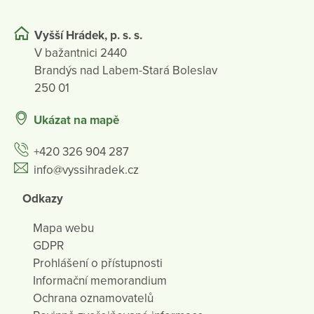
Vyšší Hrádek, p. s. s.
V bažantnici 2440
Brandýs nad Labem-Stará Boleslav
250 01
Ukázat na mapě
+420 326 904 287
info@vyssihradek.cz
Odkazy
Mapa webu
GDPR
Prohlášení o přístupnosti
Informační memorandium
Ochrana oznamovatelů