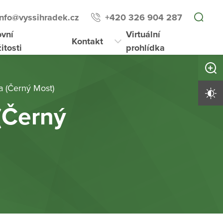
info@vyssihradek.cz
+420 326 904 287
ovní
Virtuální
Kontakt
žitosti
prohlídka
Zvětši
a (Černý Most)
Vysoký 
(Černý