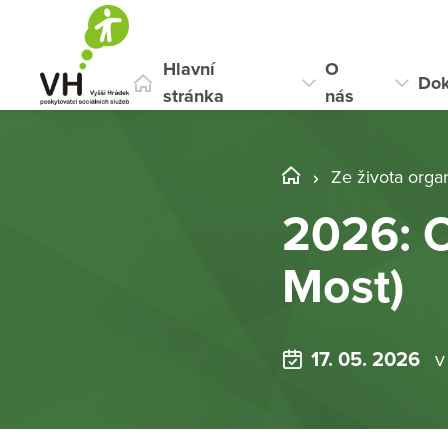
Hlavní
O
Do
stránka
nás
Ze života orga
2026: O
Most)
17. 05. 2026
v