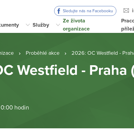
Sledujte nás na Facebooku
Ze života
Prac
kumenty
Služby
organizace
příle
nizace
Proběhlé akce
2026: OC Westfield - Prah
C Westfield - Praha 
 0:00 hodin